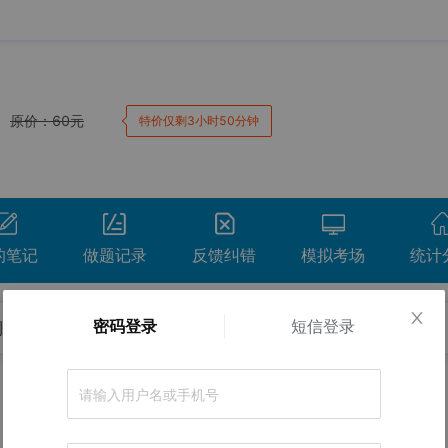
原价：
60
元
特价仅剩3小时50分钟
的笔记
做题记录
反馈纠错
模拟考场
统计
密码登录
短信登录
测试卷
冲刺试卷
考前点题
卷。
正确率
间
用时
得分
查