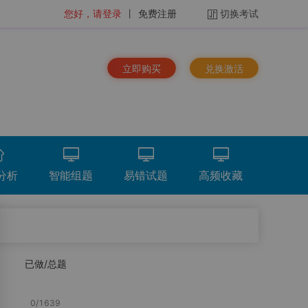
您好，请登录
丨
免费注册
切换考试
立即购买
兑换激活
分析
智能组题
易错试题
高频收藏
排序：
时间倒序
已做/总题
看解析
重做
下载
统计分析
总题量
6801
题
0
/
1639