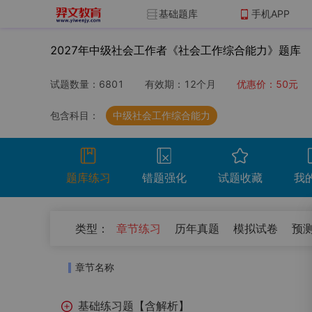
基础题库
手机APP
2027年中级社会工作者《社会工作综合能力》题库
试题数量：
6801
有效期：
12个月
优惠价：
50
元
包含科目：
中级社会工作综合能力
题库练习
错题强化
试题收藏
我
（
0
）
类型：
章节练习
历年真题
模拟试卷
预
开始考试
温馨提示：点击开始考试按钮进行模拟考场组
章节名称
试卷名称
考试时
基础练习题【含解析】