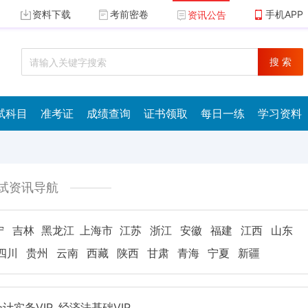
资料下载
考前密卷
手机APP
资讯公告
搜 索
试科目
准考证
成绩查询
证书领取
每日一练
学习资料
试资讯导航
宁
吉林
黑龙江
上海市
江苏
浙江
安徽
福建
江西
山东
四川
贵州
云南
西藏
陕西
甘肃
青海
宁夏
新疆
计实务VIP
经济法基础VIP