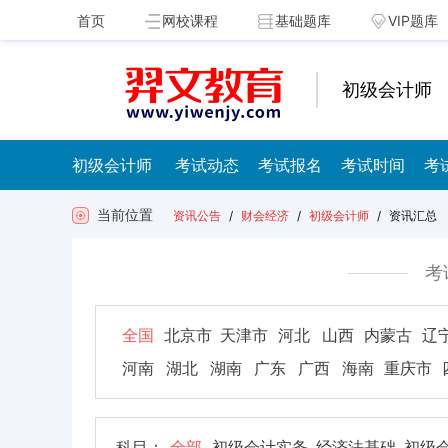
首页
网校课程
基础题库
VIP题库
初级会计师
初级会计师
考试动态
考试报名
考试时间
考
当前位置
资讯公告
/
财会经济
/
初级会计师
/
资讯汇总
考
全国
北京市
天津市
河北
山西
内蒙古
辽
河南
湖北
湖南
广东
广西
海南
重庆市
科目：
全部
初级会计实务
经济法基础
初级会