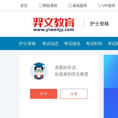
首页
网校课程
基础题库
VIP题库
护士资格
护士资格
考试动态
考试报名
考试时间
考试
亲爱的学员
欢迎来到羿文教育
登 录
注 册