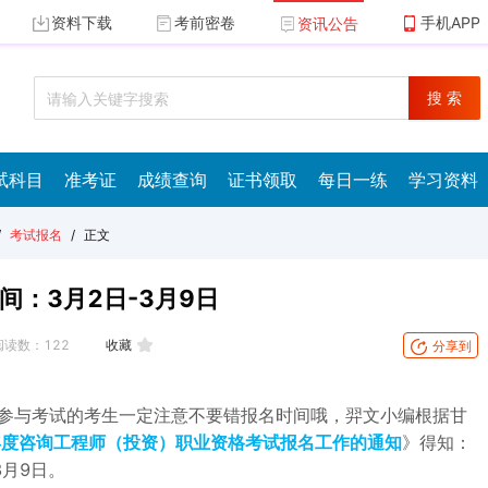
资料下载
考前密卷
手机APP
资讯公告
搜 索
试科目
准考证
成绩查询
证书领取
每日一练
学习资料
/
考试报名
/
正文
间：3月2日-3月9日
阅读数：
122
收藏
分享到
！参与考试的考生一定注意不要错报名时间哦，羿文小编根据甘
1年度咨询工程师（投资）职业资格考试报名工作的通知
》得知：
3月9日。