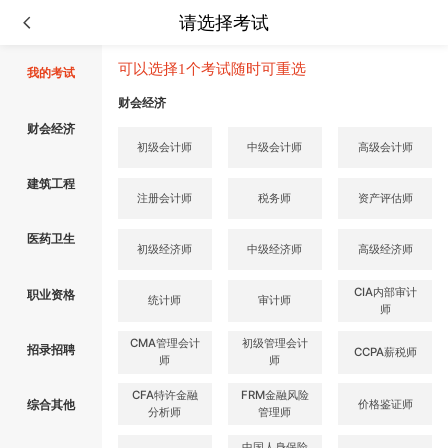
请选择考试
可以选择1个考试随时可重选
我的考试
财会经济
财会经济
初级会计师
中级会计师
高级会计师
建筑工程
注册会计师
税务师
资产评估师
医药卫生
初级经济师
中级经济师
高级经济师
CIA内部审计
职业资格
统计师
审计师
师
CMA管理会计
初级管理会计
招录招聘
CCPA薪税师
师
师
CFA特许金融
FRM金融风险
价格鉴证师
综合其他
分析师
管理师
中国人身保险