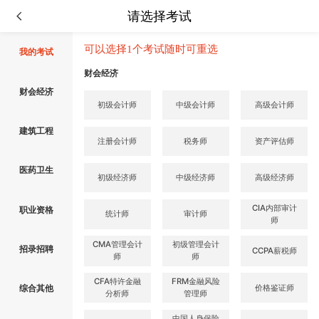
请选择考试
可以选择1个考试随时可重选
我的考试
财会经济
财会经济
初级会计师
中级会计师
高级会计师
建筑工程
注册会计师
税务师
资产评估师
医药卫生
初级经济师
中级经济师
高级经济师
CIA内部审计
职业资格
统计师
审计师
师
CMA管理会计
初级管理会计
招录招聘
CCPA薪税师
师
师
CFA特许金融
FRM金融风险
价格鉴证师
综合其他
分析师
管理师
中国人身保险