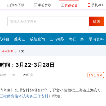
资料下载
考前密卷
手机APP
资讯公告
搜 索
试科目
准考证
成绩查询
证书领取
每日一练
学习资料
/
考试报名
/
正文
时间：3月22-3月28日
阅读数：
278
收藏
分享到
！请考生们合理安排好报名时间，羿文小编根据上海市
上海市职
理工程师资格考试考务工作安排
》得知：