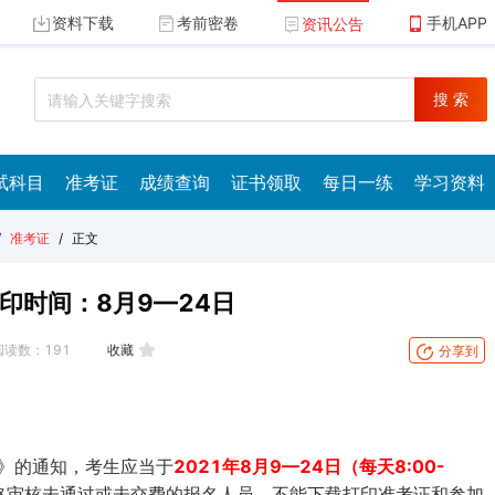
资料下载
考前密卷
手机APP
资讯公告
搜 索
试科目
准考证
成绩查询
证书领取
每日一练
学习资料
/
准考证
/
正文
印时间：8月9—24日
阅读数：
191
收藏
分享到
章》的通知，考生应当于
2021年8月9—24日（每天8:00-
格审核未通过或未交费的报名人员，不能下载打印准考证和参加