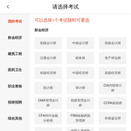
请选择考试
可以选择1个考试随时可重选
我的考试
财会经济
财会经济
初级会计师
中级会计师
高级会计师
建筑工程
注册会计师
税务师
资产评估师
医药卫生
初级经济师
中级经济师
高级经济师
CIA内部审计
职业资格
统计师
审计师
师
CMA管理会计
初级管理会计
招录招聘
CCPA薪税师
师
师
CFA特许金融
FRM金融风险
价格鉴证师
综合其他
分析师
管理师
中国人身保险