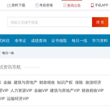
资料下载
考前密卷
手机APP
资讯公告
搜 索
试科目
准考证
成绩查询
证书领取
每日一练
学习资料
/
每日一练
试资讯导航
源
金融
建筑与房地产
财政税收
知识产权
保险
旅游经济
VIP
人力资源VIP
金融VIP
建筑与房地产VIP
财政税收VIP
IP
运输经济VIP